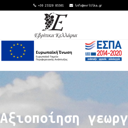
+30 25520 85501
info@evritika.gr
Αξιοποίηση γεωργ