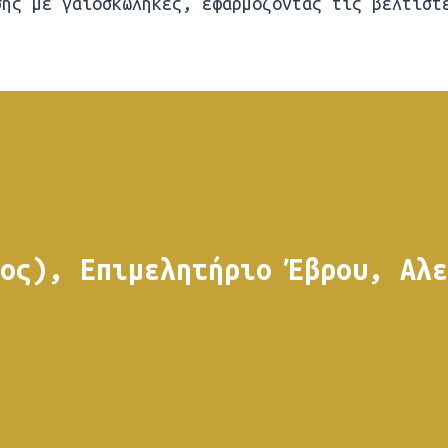
σης με γαιοσκώληκες, εφαρμόζοντας τις βέλτιστ
ος), Επιμελητήριο Έβρου, Αλε