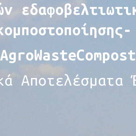
ών εδαφοβελτιωτι
κομποστοποίησης
AgroWasteCompost
κά Αποτελέσματα 