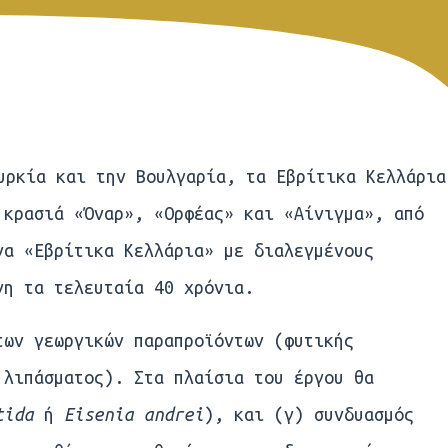
υρκία και την Βουλγαρία, τα Εβρίτικα Κελλάρια
 κρασιά «Όναρ», «Ορφέας» και «Αίνιγμα», από
να «Εβρίτικα Κελλάρια» με διαλεγμένους
νη τα τελευταία 40 χρόνια.
των γεωργικών παραπροϊόντων (φυτικής
 λιπάσματος). Στα πλαίσια του έργου θα
tida
ή
Eisenia andrei
), και (γ) συνδυασμός