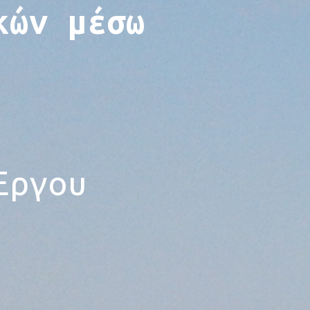
κών μέσω
-
Έργου